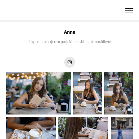
Anna
Стріт фото фотограф Макс Філь, #maxfilkyiv